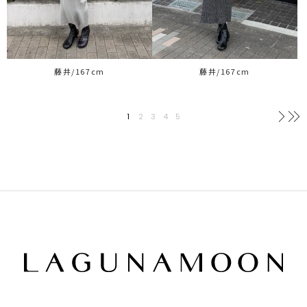
藤井/167cm
藤井/167cm
1
2
3
4
5
次へ