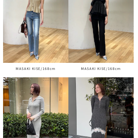
MASAKI KISE/168cm
MASAKI KISE/168cm