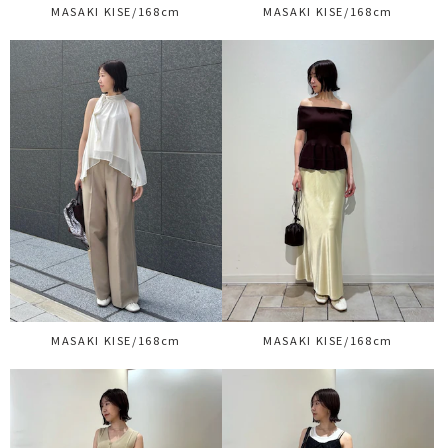
MASAKI KISE/168cm
MASAKI KISE/168cm
MASAKI KISE/168cm
MASAKI KISE/168cm