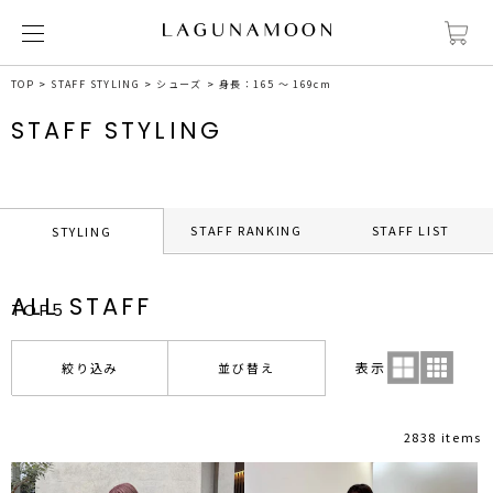
TOP
STAFF STYLING
シューズ
身長：165 ～ 169cm
STAFF STYLING
STAFF RANKING
STAFF LIST
STYLING
ALL STAFF
TOP5
表示
絞り込み
並び替え
2838 items