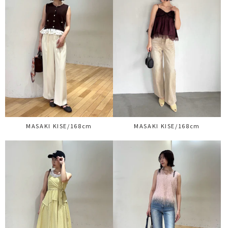
MASAKI KISE/168cm
MASAKI KISE/168cm