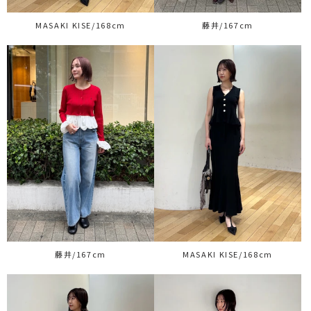
MASAKI KISE/168cm
藤井/167cm
藤井/167cm
MASAKI KISE/168cm