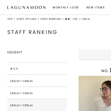
MONTHLY LOOK
NEW ITEMS
TOP
STAFF STYLING
STAFF RANKING
身長：155 ～ 159cm
STAFF RANKING
HEIGHT
すべて
NO.
145cm〜149cm
150cm〜154cm
155cm〜159cm