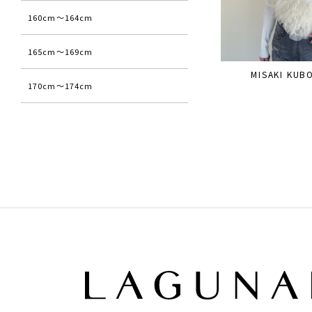
160cm〜164cm
165cm〜169cm
MISAKI KUB
170cm〜174cm