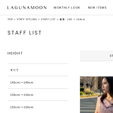
MONTHLY LOOK
NEW ITEMS
TOP
STAFF STYLING
STAFF LIST
身長：160 ～ 164cm
STAFF LIST
HEIGHT
S
すべて
145cm〜149cm
150cm〜154cm
155cm〜159cm