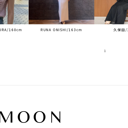
URA/160cm
RUNA ONISHI/163cm
久保田/
1