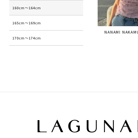
160cm〜164cm
165cm〜169cm
NANAMI NAKAM
170cm〜174cm