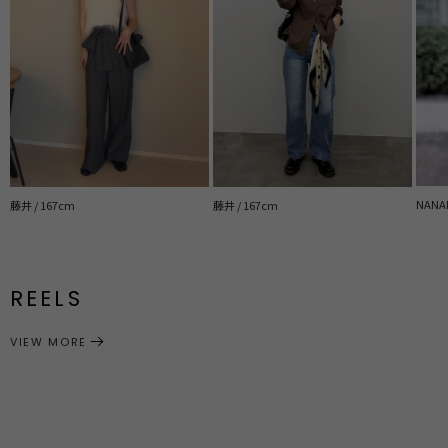
NANAM
藤井 / 167cm
藤井 / 167cm
REELS
VIEW MORE