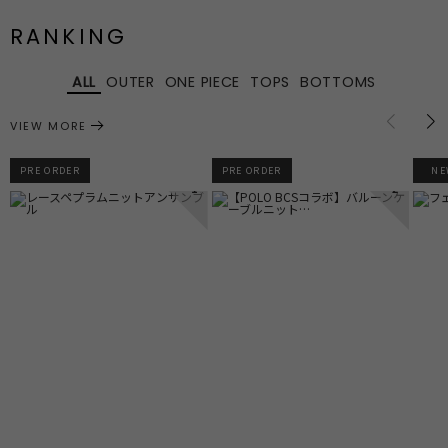
RANKING
ALL
OUTER
ONE PIECE
TOPS
BOTTOMS
VIEW MORE
PRE ORDER
PRE ORDER
NE
1
2