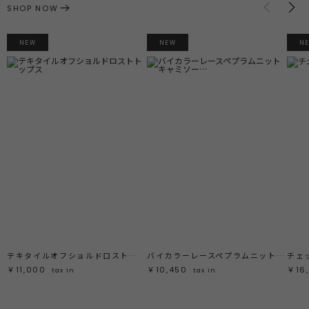
SHOP NOW
NEW
NEW
N
テキタイルオフショルドロストトップス
バイカラーレースペプラムニットキャミソール
チェ
￥11,000
￥10,450
￥16
tax in
tax in