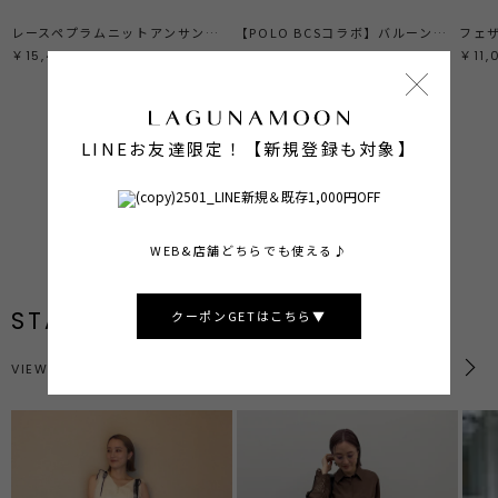
レースペプラムニットアンサンブル
【POLO BCSコラボ】バルーンケーブルニットカーディガン
フェ
￥15,400
￥14,300
￥11,
LINEお友達限定！【新規登録も対象】
ALL ITEMS
SHOP NOW
PRE ORDER
SHOP NOW
BEST SELLER
SHOP NOW
WEB&店舗どちらでも使える♪
STAFF STYLING
クーポンGETはこちら▼
VIEW MORE