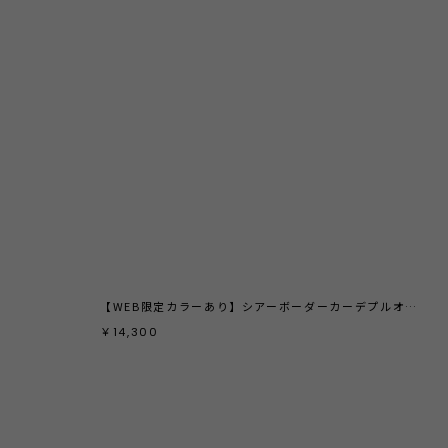
【WEB限定カラーあり】シアーボーダーカーデプルオーバー
フロ
￥14,300
￥17
￥12