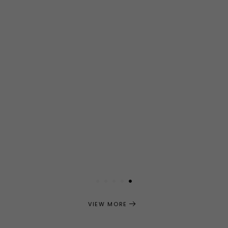
1
2
3
4
5
VIEW MORE