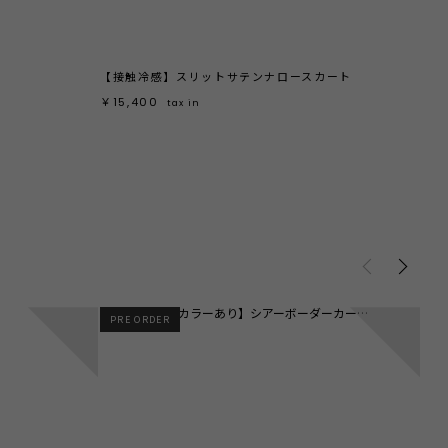
【接触冷感】スリットサテンナロースカート
ダブ
￥15,400
￥13
tax in
3
4
PRE ORDER
S