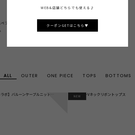
WEB&店舗どちらでも使える♪
スペプラムニットキャミソール
チェックIラインニットワンピース
クーポンGETはこちら▼
￥16,500
n
tax in
ALL
OUTER
ONE PIECE
TOPS
BOTTOMS
2
NEW