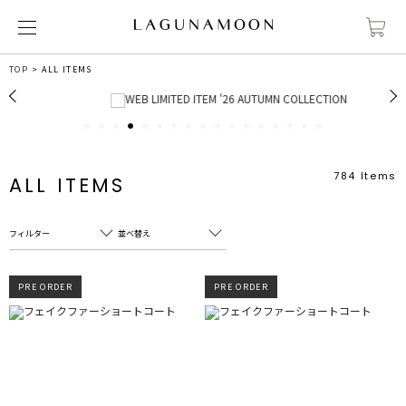
TOP
ALL ITEMS
1
2
3
4
5
6
7
8
9
10
11
12
13
14
15
16
17
784
Items
ALL ITEMS
フィルター
並べ替え
カテゴリ
売れ筋順
PRE ORDER
PRE ORDER
新着順
サブカテゴリ
おすすめ順
販売状況
高い順
カラー
すべて
すべて
ホワイト
ホワイト
安い順
グレー
グレー