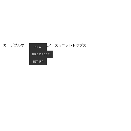
NEW
PRE ORDER
SET UP