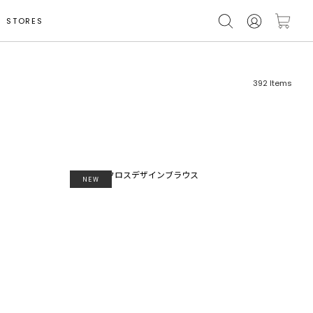
STORES
392
Items
NEW
フリーワード
売れ筋順
新着順
CLOSE
おすすめ順
カテゴリ
高い順
サブカテゴリ
安い順
販売状況