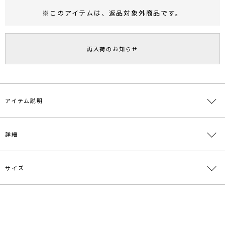
※このアイテムは、
返品対象外商品
です。
RUNWAY Passport
ポイント
旧 MS PASSPORTポイント
再入荷のお知らせ
45
ポイント獲得
ポイントについて
アイテム説明
大小のメッシュ柄を組み合わせたニットワンピース。
詳細
インナーワンピース付きなので、一枚でワンピースとして着ていただ
きます。
タンクトップ×ボトムの上からレイヤードするなど、幅広くスタイリ
ングが楽しめます。
サイズ
素材
[アウター]綿100％[インナー]レーヨン64％ ナイ
ロン36％
■スタイリングポイント・おすすめ
・ワンピース1枚でさらっと
原産国
中国
サイズ
バスト
袖丈
肩幅
総丈
重
・ニットパンツやレギンスを合わせてレイヤードスタイルを完成さ
[アウタ
[アウタ
[アウタ
せればこなれ感UP
ー]80cm[イ
[アウタ
ー]36cm[イ
ー]120cm[イ
メーカー品
0321203001
F
約54
ンナ
ー]57cm
ンナ
ンナ