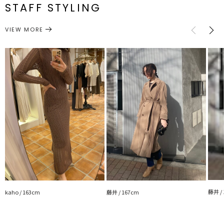
ー]78cm
ー]33cm
ー]97.5cm
番
STAFF STYLING
---------------------------------------------------
アウターとインナーのセット
透け感：あり
ワンピース
ワンピース
裏地：インナーワンピース付き
カテゴリー
サイズガイド
VIEW MORE
生地の厚さ：薄手
洗濯: -
伸縮性：若干あり
ポケット：なし
---------------------------------------------------
藤井 /
kaho / 163cm
藤井 / 167cm
▼スタイリングおすすめITEM▼
アウター一覧はこちら
シューズ一覧はこちら