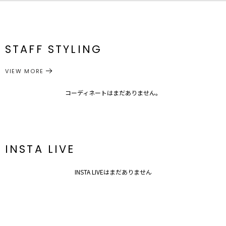
原産国
中国
サイズ
たて
よこ
全長
重さ
メーカー品
0322409011
F
4cm
0.5cm
9.5cm
約2g
番
STAFF STYLING
アクセサリー
ピアス
サイズガイド
カテゴリー
VIEW MORE
コーディネートはまだありません。
INSTA LIVE
INSTA LIVEはまだありません