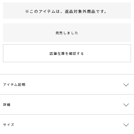
※このアイテムは、
返品対象外商品
です。
RUNWAY Passport
ポイント
旧 MS PASSPORTポイント
完売しました
38
ポイント獲得
店舗在庫を確認する
ポイントについて
アイテム説明
【商品コメント】
詳細
耳にチェーンを通すデザインのピアスは、動きのあるデザインに落と
し込みました。
パールはひとつひとつシルエットが異なる淡水パールを使用し、さり
げないアクセントに◎
サイズ
素材
真鍮 淡水パール