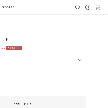
STORES
ベルト
20%OFF
 in)
RUNWAY Passport
ポイント
旧 MS PASSPORTポイント
48
ポイント獲得
完売しました
ポイントについて