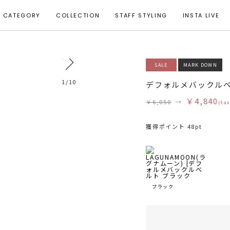
CATEGORY
COLLECTION
STAFF STYLING
INSTA LIVE
0
SALE
MARK DOWN
1
/
10
デフォルメバックル
￥4,840
￥6,050
→
(tax
獲得ポイント 48pt
ブラック