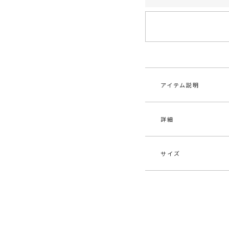
アイテム説明
詳細
サイズ
素材
合成
原産国
中
サイズ
ウ
メーカー品
032
F
最小66cm
番