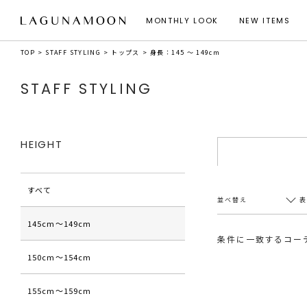
MONTHLY LOOK
NEW ITEMS
TOP
STAFF STYLING
トップス
身長：145 ～ 149cm
STAFF STYLING
HEIGHT
すべて
並べ替え
145cm〜149cm
条件に一致するコー
150cm〜154cm
新着順
20件
アクセス順
60件
155cm〜159cm