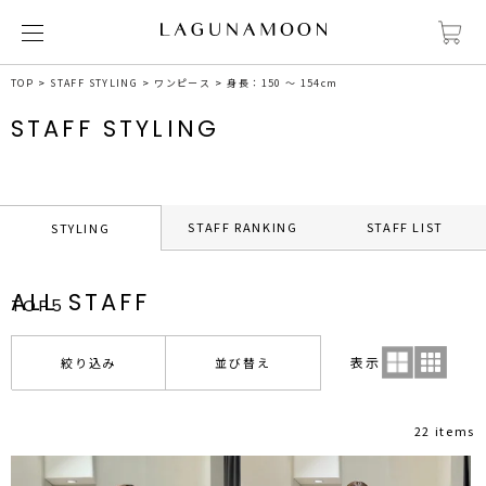
TOP
STAFF STYLING
ワンピース
身長：150 ～ 154cm
STAFF STYLING
STAFF RANKING
STAFF LIST
STYLING
ALL STAFF
TOP5
表示
絞り込み
並び替え
22 items