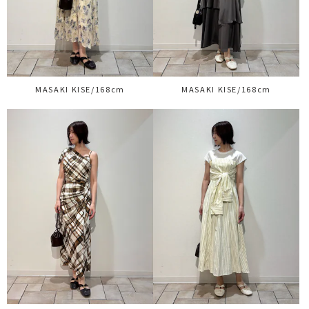
MASAKI KISE/168cm
MASAKI KISE/168cm