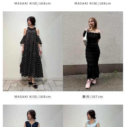
MASAKI KISE/168cm
MASAKI KISE/168cm
MASAKI KISE/168cm
藤井/167cm