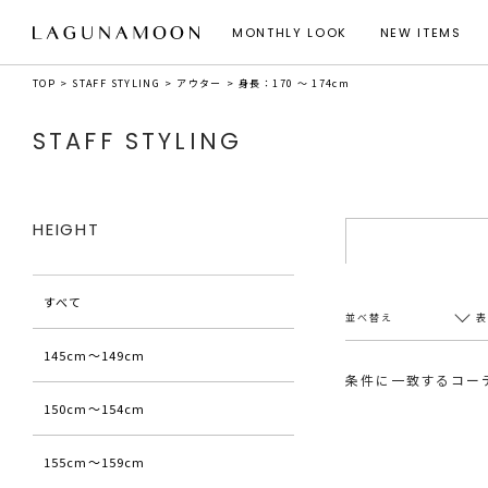
MONTHLY LOOK
NEW ITEMS
TOP
STAFF STYLING
アウター
身長：170 ～ 174cm
STAFF STYLING
HEIGHT
すべて
並べ替え
145cm〜149cm
条件に一致するコー
150cm〜154cm
新着順
20件
アクセス順
60件
155cm〜159cm