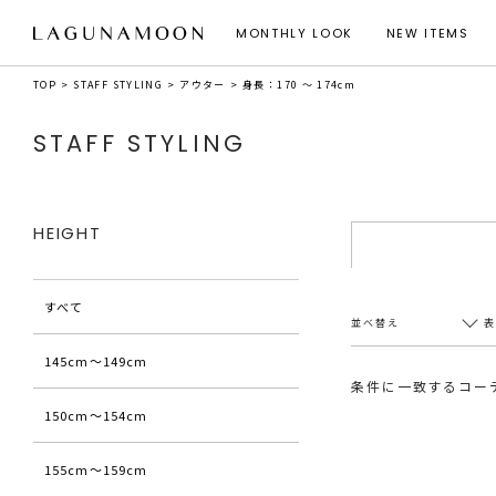
MONTHLY LOOK
NEW ITEMS
TOP
STAFF STYLING
アウター
身長：170 ～ 174cm
STAFF STYLING
HEIGHT
すべて
並べ替え
145cm〜149cm
条件に一致するコー
150cm〜154cm
新着順
20件
アクセス順
60件
155cm〜159cm