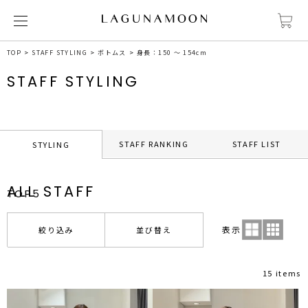
TOP
STAFF STYLING
ボトムス
身長：150 ～ 154cm
STAFF STYLING
STAFF RANKING
STAFF LIST
STYLING
ALL STAFF
TOP5
表示
絞り込み
並び替え
15 items