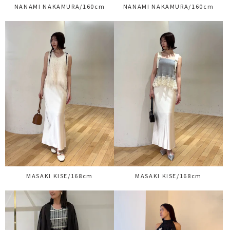
NANAMI NAKAMURA/160cm
NANAMI NAKAMURA/160cm
MASAKI KISE/168cm
MASAKI KISE/168cm