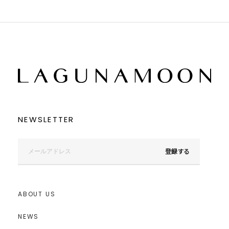
NEWSLETTER
登録する
ABOUT US
NEWS