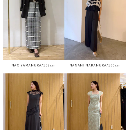
NAO YAMAMURA/158cm
NANAMI NAKAMURA/160cm