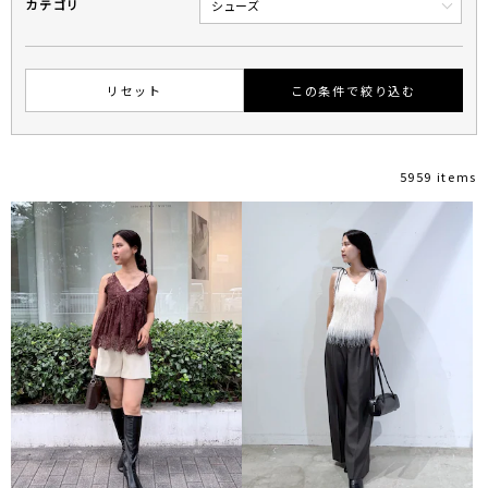
カテゴリ
リセット
この条件で絞り込む
5959 items