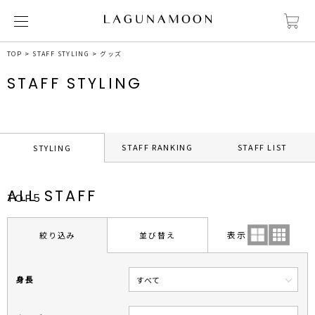
TOP
STAFF STYLING
グッズ
STAFF STYLING
STAFF RANKING
STAFF LIST
STYLING
ALL STAFF
TOP5
表示
絞り込み
並び替え
身長