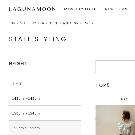
MONTHLY LOOK
NEW ITEMS
TOP
STAFF STYLING
グッズ
身長：155 ～ 159cm
STAFF STYLING
HEIGHT
すべて
TOP5
1
145cm〜149cm
NO.
150cm〜154cm
155cm〜159cm