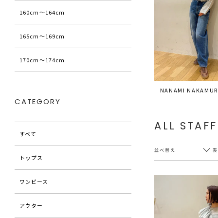
160cm〜164cm
165cm〜169cm
170cm〜174cm
NANAMI NAKAMUR
CATEGORY
ALL STAFF
すべて
並べ替え
トップス
ワンピース
新着順
20件
アウター
アクセス順
60件