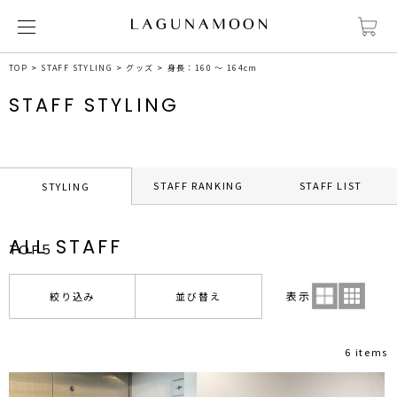
TOP
STAFF STYLING
グッズ
身長：160 ～ 164cm
STAFF STYLING
STAFF RANKING
STAFF LIST
STYLING
ALL STAFF
TOP5
表示
絞り込み
並び替え
6 items