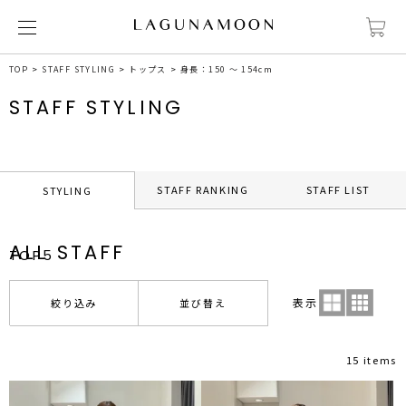
TOP
STAFF STYLING
トップス
身長：150 ～ 154cm
STAFF STYLING
STAFF RANKING
STAFF LIST
STYLING
ALL STAFF
TOP5
表示
絞り込み
並び替え
15 items