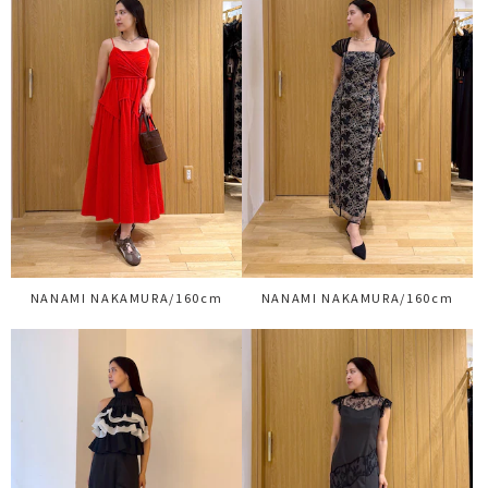
NANAMI NAKAMURA/160cm
NANAMI NAKAMURA/160cm