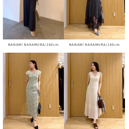
NANAMI NAKAMURA/160cm
NANAMI NAKAMURA/160cm