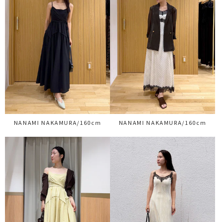
NANAMI NAKAMURA/160cm
NANAMI NAKAMURA/160cm