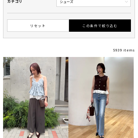
カテゴリ
リセット
この条件で絞り込む
5939 items