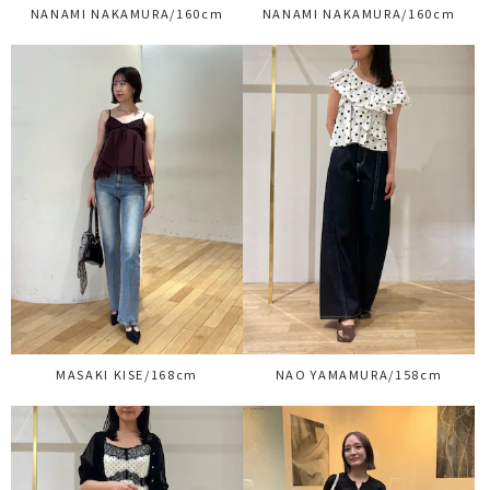
NANAMI NAKAMURA/160cm
NANAMI NAKAMURA/160cm
MASAKI KISE/168cm
NAO YAMAMURA/158cm