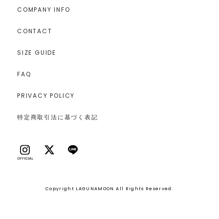
COMPANY INFO
CONTACT
SIZE GUIDE
FAQ
PRIVACY POLICY
特定商取引法に基づく表記
Copyright LAGUNAMOON All Rights Reserved.