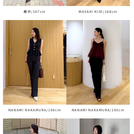
藤井/167cm
MASAKI KISE/168cm
NANAMI NAKAMURA/160cm
NANAMI NAKAMURA/160cm