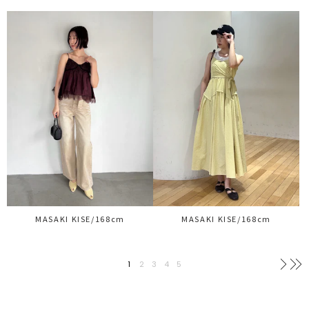
MASAKI KISE/168cm
MASAKI KISE/168cm
1
2
3
4
5
次へ