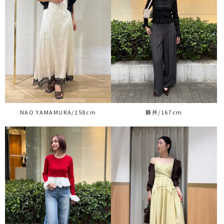
NAO YAMAMURA/158cm
藤井/167cm