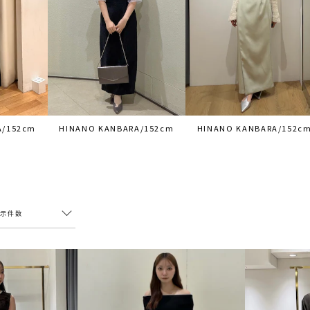
A/152cm
HINANO KANBARA/152cm
HINANO KANBARA/152c
表示件数