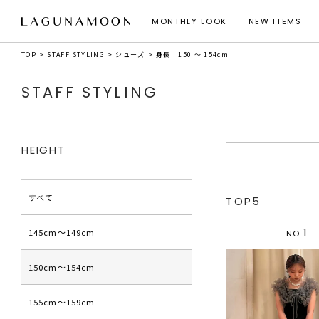
MONTHLY LOOK
NEW ITEMS
TOP
STAFF STYLING
シューズ
身長：150 ～ 154cm
STAFF STYLING
HEIGHT
すべて
TOP5
1
145cm〜149cm
NO.
150cm〜154cm
155cm〜159cm