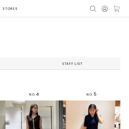
STORES
STAFF LIST
4
5
NO.
NO.