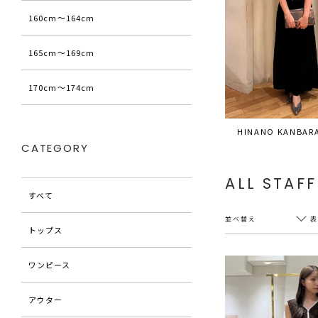
160cm〜164cm
165cm〜169cm
170cm〜174cm
HINANO KANBAR
CATEGORY
ALL STAFF
すべて
並べ替え
トップス
ワンピース
新着順
20件
アウター
アクセス順
60件