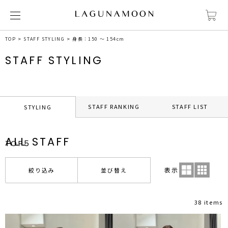
TOP
STAFF STYLING
身長：150 ～ 154cm
STAFF STYLING
STAFF RANKING
STAFF LIST
STYLING
ALL STAFF
TOP5
表示
絞り込み
並び替え
38 items