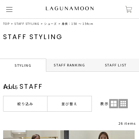
TOP
STAFF STYLING
シューズ
身長：150 ～ 154cm
STAFF STYLING
STAFF RANKING
STAFF LIST
STYLING
ALL STAFF
TOP5
表示
絞り込み
並び替え
26 items