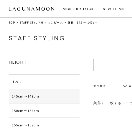
MONTHLY LOOK
NEW ITEMS
TOP
STAFF STYLING
ワンピース
身長：145 ～ 149cm
STAFF STYLING
HEIGHT
すべて
並べ替え
145cm〜149cm
条件に一致するコー
150cm〜154cm
新着順
20件
アクセス順
60件
155cm〜159cm