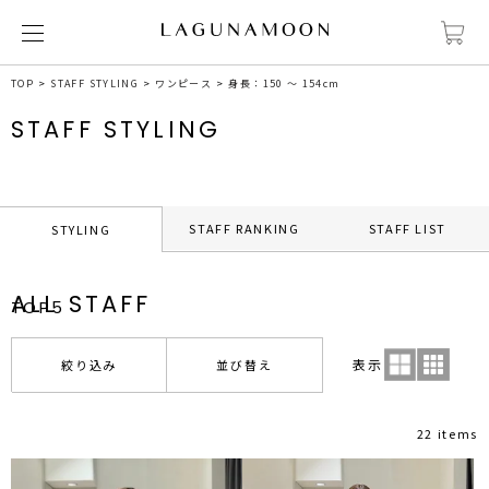
TOP
STAFF STYLING
ワンピース
身長：150 ～ 154cm
STAFF STYLING
STAFF RANKING
STAFF LIST
STYLING
ALL STAFF
TOP5
表示
絞り込み
並び替え
22 items