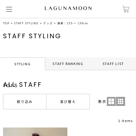
TOP
STAFF STYLING
グッズ
身長：155 ～ 159cm
STAFF STYLING
STAFF RANKING
STAFF LIST
STYLING
ALL STAFF
TOP5
表示
絞り込み
並び替え
1 items