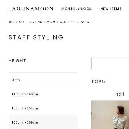
MONTHLY LOOK
NEW ITEMS
TOP
STAFF STYLING
グッズ
身長：155 ～ 159cm
STAFF STYLING
HEIGHT
すべて
TOP5
1
145cm〜149cm
NO.
150cm〜154cm
155cm〜159cm