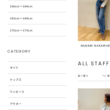
160cm〜164cm
165cm〜169cm
170cm〜174cm
NANAMI NAKAMUR
CATEGORY
ALL STAFF
すべて
並べ替え
トップス
ワンピース
新着順
20件
アウター
アクセス順
60件