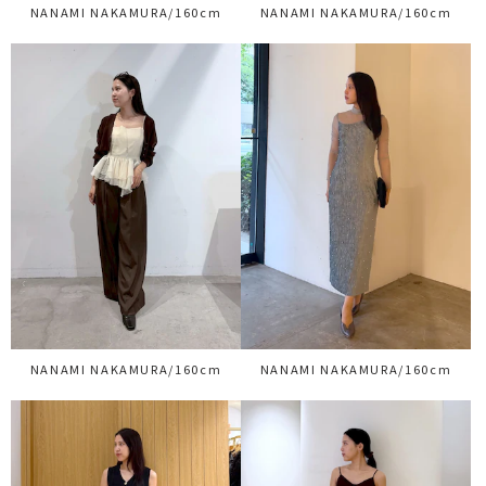
NANAMI NAKAMURA/160cm
NANAMI NAKAMURA/160cm
NANAMI NAKAMURA/160cm
NANAMI NAKAMURA/160cm