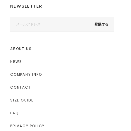
NEWSLETTER
登録する
ABOUT US
NEWS
COMPANY INFO
CONTACT
SIZE GUIDE
FAQ
PRIVACY POLICY