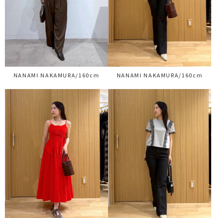
NANAMI NAKAMURA/160cm
NANAMI NAKAMURA/160cm