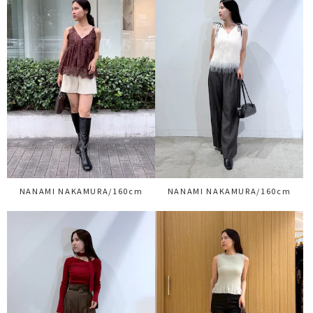
NANAMI NAKAMURA/160cm
NANAMI NAKAMURA/160cm