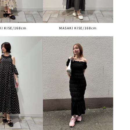
KI KISE/168cm
MASAKI KISE/168cm