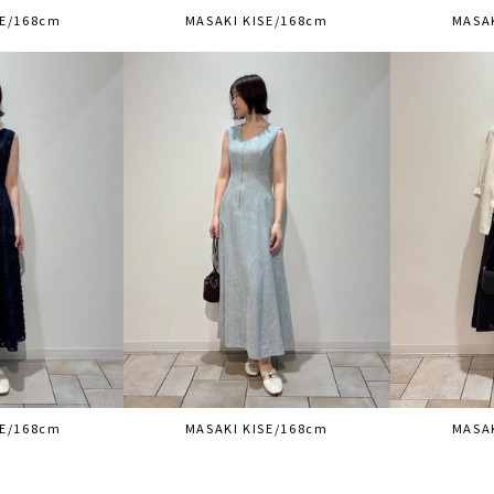
SE/168cm
MASAKI KISE/168cm
MASA
SE/168cm
MASAKI KISE/168cm
MASA