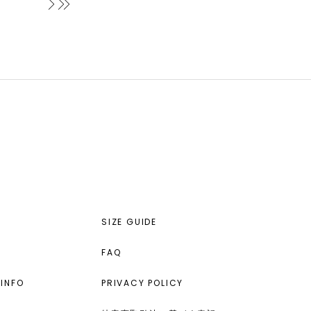
次へ
最後へ
SIZE GUIDE
FAQ
INFO
PRIVACY POLICY