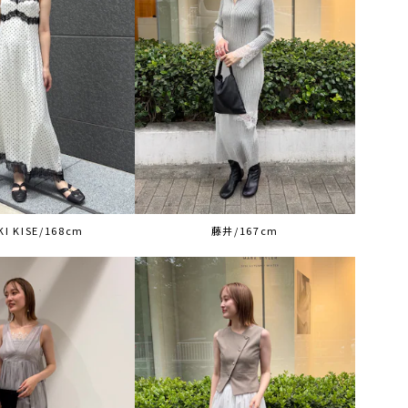
KI KISE/168cm
藤井/167cm