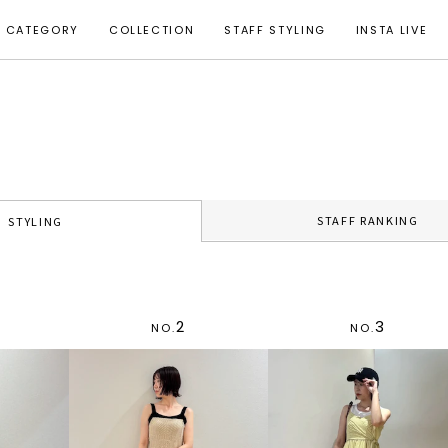
CATEGORY
COLLECTION
STAFF STYLING
INSTA LIVE
STAFF RANKING
STYLING
2
3
NO.
NO.