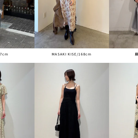
7cm
MASAKI KISE/168cm
藤