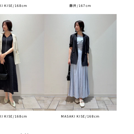
KI KISE/168cm
藤井/167cm
KI KISE/168cm
MASAKI KISE/168cm