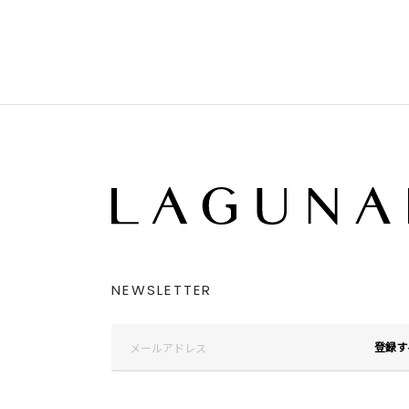
NEWSLETTER
登録す