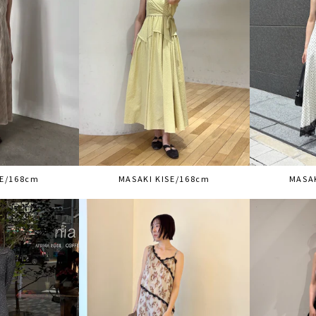
SE/168cm
MASAKI KISE/168cm
MASA