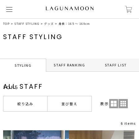
TOP
STAFF STYLING
グッズ
身長：165 ～ 169cm
STAFF STYLING
STAFF RANKING
STAFF LIST
STYLING
ALL STAFF
TOP5
表示
絞り込み
並び替え
6 items