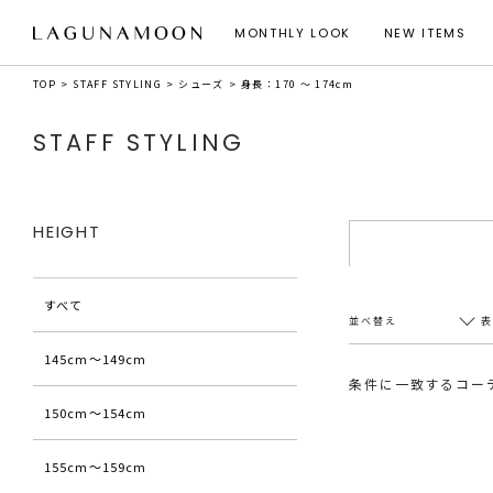
MONTHLY LOOK
NEW ITEMS
TOP
STAFF STYLING
シューズ
身長：170 ～ 174cm
STAFF STYLING
HEIGHT
すべて
並べ替え
145cm〜149cm
条件に一致するコー
150cm〜154cm
新着順
20件
アクセス順
60件
155cm〜159cm