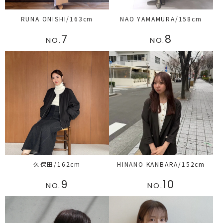
RUNA ONISHI/163cm
NAO YAMAMURA/158cm
7
8
NO.
NO.
久保田/162cm
HINANO KANBARA/152cm
9
10
NO.
NO.