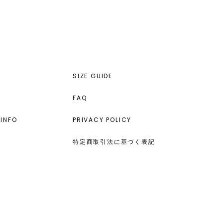
SIZE GUIDE
FAQ
INFO
PRIVACY POLICY
特定商取引法に基づく表記