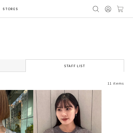
STORES
STAFF LIST
11 items