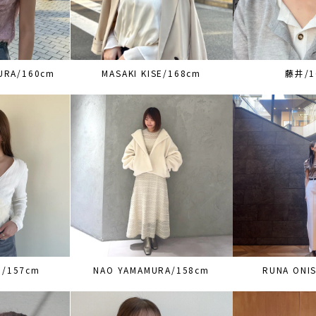
URA/160cm
MASAKI KISE/168cm
藤井/1
O/157cm
NAO YAMAMURA/158cm
RUNA ONI