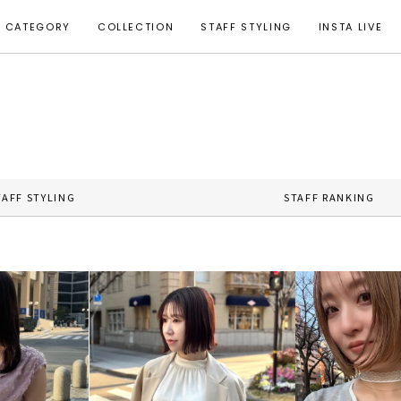
CATEGORY
COLLECTION
STAFF STYLING
INSTA LIVE
TAFF STYLING
STAFF RANKING