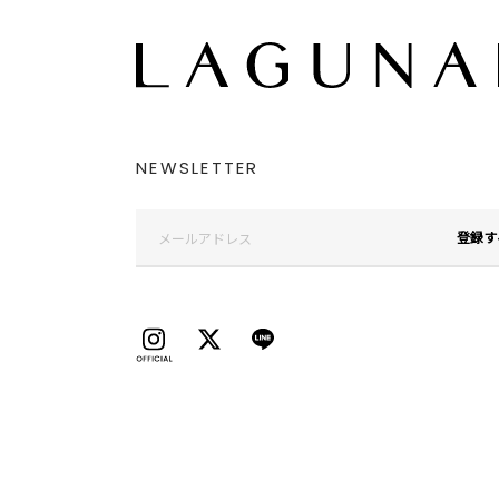
NEWSLETTER
登録す