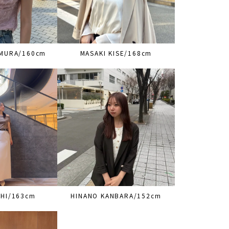
AMURA/160cm
MASAKI KISE/168cm
SHI/163cm
HINANO KANBARA/152cm