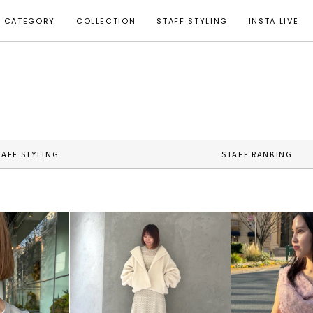
CATEGORY
COLLECTION
STAFF STYLING
INSTA LIVE
TAFF STYLING
STAFF RANKING