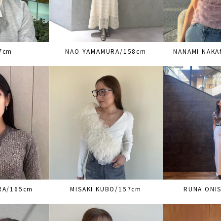
7cm
NAO YAMAMURA/158cm
NANAMI NAK
RA/165cm
MISAKI KUBO/157cm
RUNA ONI