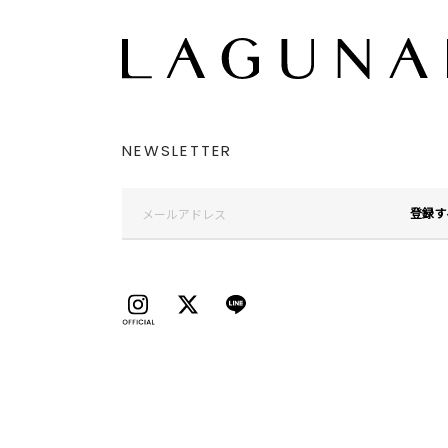
NEWSLETTER
登録す