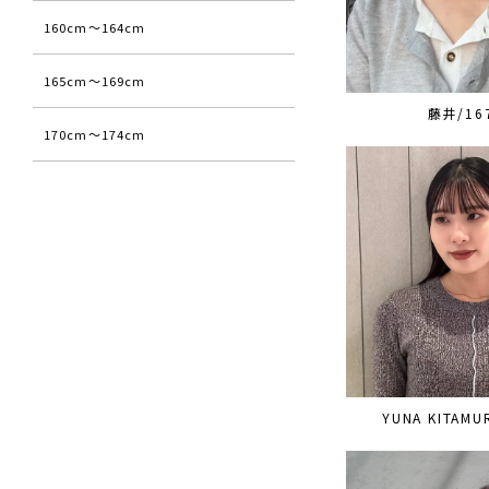
160cm〜164cm
165cm〜169cm
藤井/16
170cm〜174cm
YUNA KITAMU