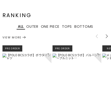
RANKING
ALL
OUTER
ONE PIECE
TOPS
BOTTOMS
VIEW MORE
PRE ORDER
PRE ORDER
NE
1
2