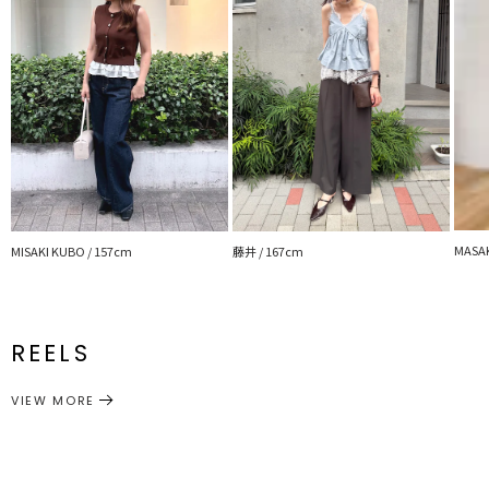
MASAK
MISAKI KUBO / 157cm
藤井 / 167cm
REELS
VIEW MORE