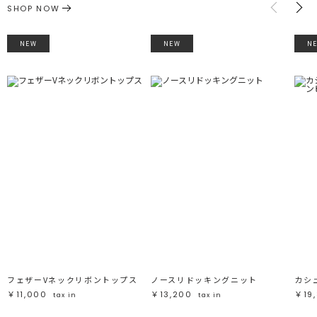
SHOP NOW
NEW
NEW
N
フェザーVネックリボントップス
ノースリドッキングニット
￥11,000
￥13,200
￥19
tax in
tax in