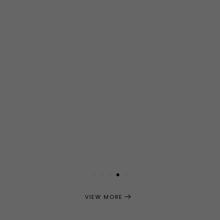
1
2
3
4
5
VIEW MORE