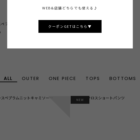
WEB&店舗どちらでも使える♪
スペプラムニットキャミソール
チェックIラインニットワンピース
クーポンGETはこちら▼
￥16,500
n
tax in
ALL
OUTER
ONE PIECE
TOPS
BOTTOMS
2
NEW