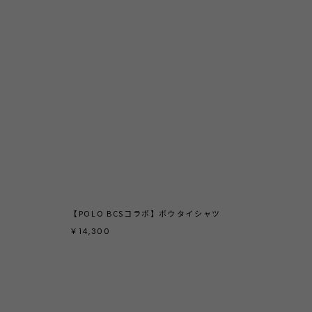
【POLO BCSコラボ】ボウタイシャツ
ノー
￥14,300
￥13