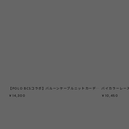
【POLO BCSコラボ】バルーンケーブルニットカーディガン
バイカラーレー
￥14,300
￥10,450