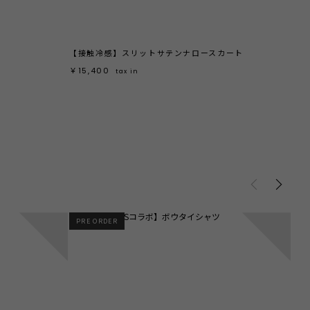
【接触冷感】スリットサテンナロースカート
ダブ
￥15,400
￥13
tax in
3
4
PRE ORDER
N