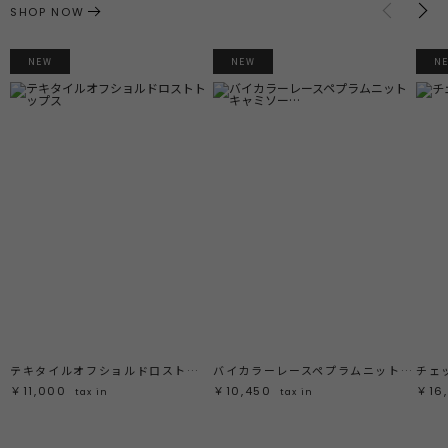
SHOP NOW
NEW
NEW
N
テキタイルオフショルドロストトップス
バイカラーレースペプラムニットキャミソール
チェ
￥11,000
￥10,450
￥16
tax in
tax in