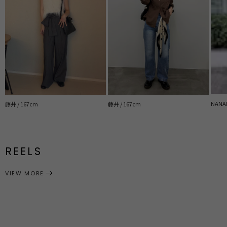
NANAM
藤井 / 167cm
藤井 / 167cm
REELS
VIEW MORE