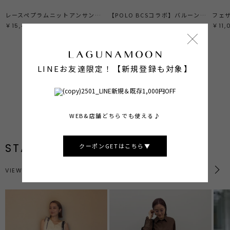
レースペプラムニットアンサンブル
【POLO BCSコラボ】バルーンケーブルニットカーディガン
フェ
￥15,400
￥14,300
￥11,
LINEお友達限定！【新規登録も対象】
ALL ITEMS
SHOP NOW
PRE ORDER
SHOP NOW
BEST SELLER
SHOP NOW
WEB&店舗どちらでも使える♪
STAFF STYLING
クーポンGETはこちら▼
VIEW MORE