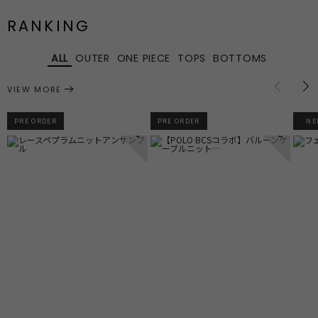
RANKING
ALL
OUTER
ONE PIECE
TOPS
BOTTOMS
VIEW MORE
PRE ORDER
PRE ORDER
NE
1
2