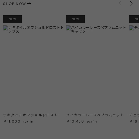
SHOP NOW
NEW
NEW
N
テキタイルオフショルドロストトップス
バイカラーレースペプラムニットキャミソール
チェ
￥11,000
￥10,450
￥16
tax in
tax in