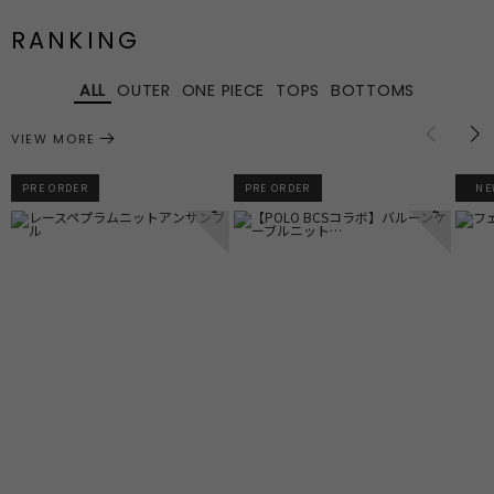
RANKING
ALL
OUTER
ONE PIECE
TOPS
BOTTOMS
VIEW MORE
PRE ORDER
PRE ORDER
NE
1
2