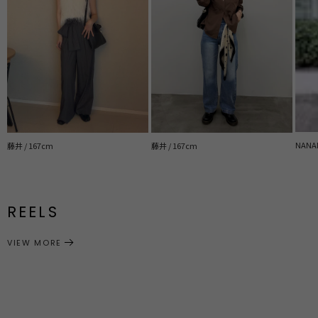
NANAM
藤井 / 167cm
藤井 / 167cm
REELS
VIEW MORE