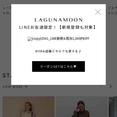
レースペプラムニットアンサンブル
【POLO BCSコラボ】バルーンケーブルニットカーディガン
フェ
￥15,400
￥14,300
￥11,
LINEお友達限定！【新規登録も対象】
ALL ITEMS
SHOP NOW
PRE ORDER
SHOP NOW
BEST SELLER
SHOP NOW
WEB&店舗どちらでも使える♪
クーポンGETはこちら▼
STAFF STYLING
VIEW MORE