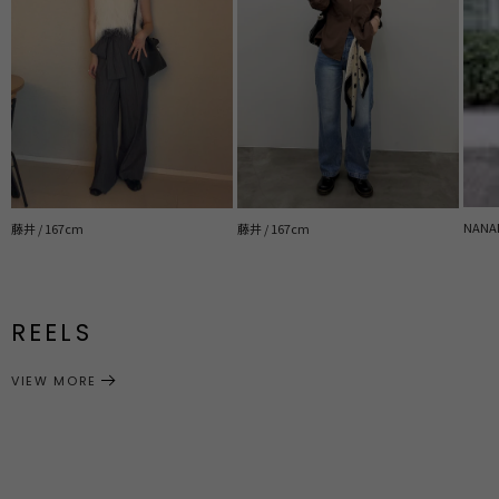
NANAM
藤井 / 167cm
藤井 / 167cm
REELS
VIEW MORE