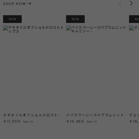
SHOP NOW
NEW
NEW
N
テキタイルオフショルドロストトップス
バイカラーレースペプラムニットキャミソール
チェ
￥11,000
￥10,450
￥16
tax in
tax in