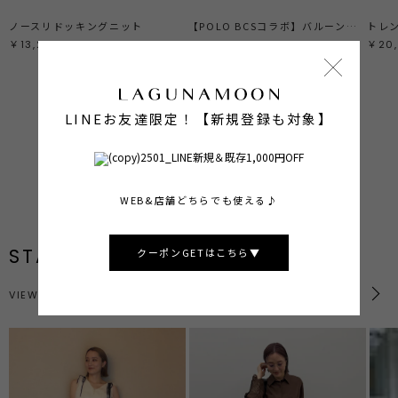
ノースリドッキングニット
【POLO BCSコラボ】バルーンシャツ
トレ
￥13,200
￥16,940
￥20
LINEお友達限定！【新規登録も対象】
ALL ITEMS
SHOP NOW
PRE ORDER
SHOP NOW
BEST SELLER
SHOP NOW
WEB&店舗どちらでも使える♪
STAFF STYLING
クーポンGETはこちら▼
VIEW MORE