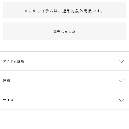
※このアイテムは、
返品対象外商品
です。
RUNWAY Passport
ポイント
旧 MS PASSPORTポイント
完売しました
33
ポイント獲得
ポイントについて
アイテム説明
まるでレギンスのようなパターンのオフショルダー二ット。しなやか
詳細
な素材感で着心地良くフィットし、女性らしいタイトなシルエットを
演出してくれます。
サイズ
素材
レーヨン70% ポリエステル30%
原産国
中国
サイズ
バスト
着丈
裄丈
裾幅
袖ぐり
メーカー品
0317126018
F
56
52.5
68
29
22
番