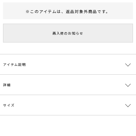
※このアイテムは、
返品対象外商品
です。
RUNWAY Passport
ポイント
旧 MS PASSPORTポイント
再入荷のお知らせ
44
ポイント獲得
ポイントについて
アイテム説明
しなやかなタッチのスムース素材を使用したBOXデザインのワンピ
詳細
ース。ポケット部分は布帛パイピングデザインでCASUAL過ぎない様
に仕上げました。袖付きデザインで1枚でさらりと着やすいアイテ
ム。
サイズ
素材
本体:綿97% ポリウレタン3% 別布部分:ポリエス
テル90% ポリウレタン10% パイピング:ポリエス
テル100%
サイズ
バスト
袖丈
肩幅
ウエスト
ヒップ
原産国
中国
S
108cm
20.5cm
41.5cm
107cm
108cm