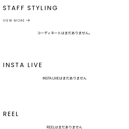
メーカー品
0317203026
STAFF STYLING
M
111cm
21cm
41.5cm
111cm
114cm
番
サイズガイド
VIEW MORE
ワンピース
ワンピース
カテゴリー
コーディネートはまだありません。
INSTA LIVE
INSTA LIVEはまだありません
REEL
REELはまだありません