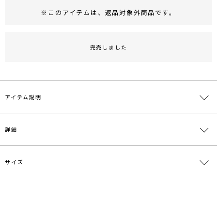
※このアイテムは、
返品対象外商品
です。
RUNWAY Passport
ポイント
旧 MS PASSPORTポイント
完売しました
52
ポイント獲得
ポイントについて
アイテム説明
メッシュのシースルーな素材感がMODERNなパンプス。ヌーディー
詳細
なベージュとセクシーなブラックの2色展開です。ヒール：8.5セン
チ
サイズ
素材
甲:ナイロン 合成皮革 底材:合成底
原産国
中国
サイズ
ソール
ヒール
重さ
メーカー品
0317418004
XS
-
-
約494g
番