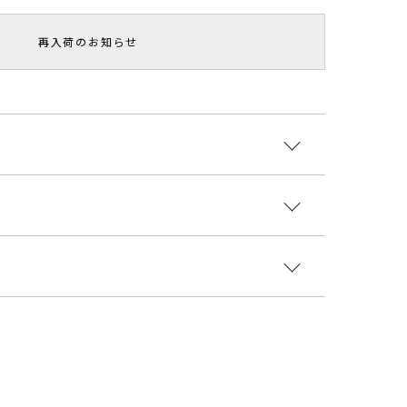
再入荷のお知らせ
インのワイドパンツ。
りとした履き心地の一枚は、
く7月もジャストニーズで活躍してくれます。
INするだけでトレンド感のあるスタイリングが完成し
:再生繊維(リヨセル)100% 裏地:ポリエステル
0%
国
ト
ヒップ
股上
股下
わたり周り
ひざ周り
裾幅
88cm
38cm
66cm
70cm
64cm
32.5cm
8407001
90cm
39cm
68cm
74cm
70cm
34cm