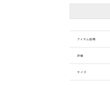
アイテム説明
詳細
ウエストラップデザ
程よい落ち感とさら
まだまだ暑い日が続
シンプルなTOPSを
サイズ
ます。
素材
表地
10
原産国
中
サイズ
ウエス
S
66cm
メーカー品
031
番
M
70cm