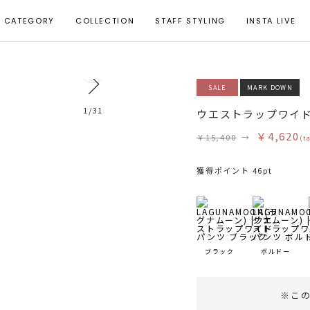
CATEGORY
COLLECTION
STAFF STYLING
INSTA LIVE
0
SALE
MARK DOWN
1
/
31
ウエストラップワイ
￥4,620
￥15,400
→
(t
獲得ポイント 46pt
ブラック
ボルドー
※こ