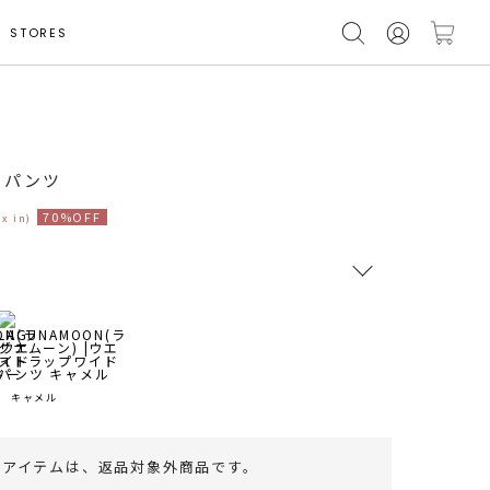
STORES
ドパンツ
70%OFF
ax in)
RUNWAY Passport
ポイント
旧 MS PASSPORTポイント
キャメル
46
ポイント獲得
のアイテムは、
返品対象外商品
です。
ポイントについて