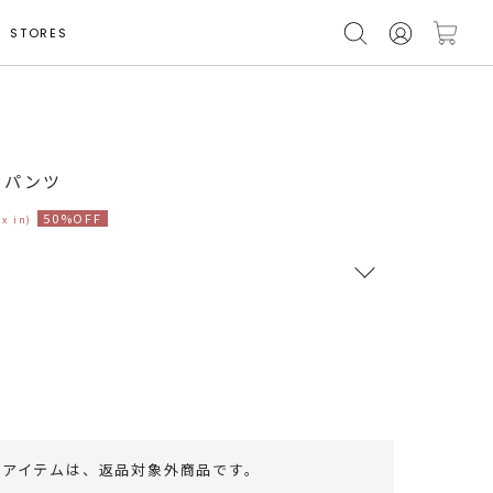
STORES
ドパンツ
50%OFF
ax in)
RUNWAY Passport
ポイント
旧 MS PASSPORTポイント
82
ポイント獲得
のアイテムは、
返品対象外商品
です。
ポイントについて