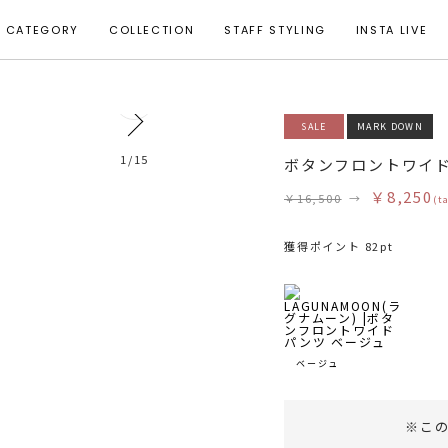
CATEGORY
COLLECTION
STAFF STYLING
INSTA LIVE
0
SALE
MARK DOWN
1
/
15
ボタンフロントワイ
￥8,250
￥16,500
→
(t
獲得ポイント 82pt
ベージュ
※こ