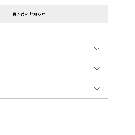
再入荷のお知らせ
ザインがアクセントのワイドパンツ。さらりと落ち感
、上品な印象に仕上げました。トップスをINしたスタ
です。
:ポリエステル100% 裏地:ポリエステル100%
国
ト
ヒップ
股上
股下
わたり周り
ひざ周り
裾幅
8507001
 最
92cm
36.5cm
67cm
70cm
68cm
35cm
様 付属：予備ボタン1個
トムス
パンツ