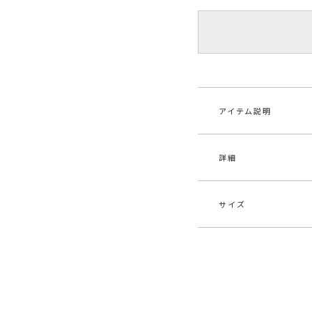
アイテム説明
詳細
フロントのボタンデ
のある素材を使用し
イリングがオススメ
サイズ
素材
表地
原産国
中
サイズ
ウエス
メーカー品
031
最小66cm
S
番
大76cm
ウエスト：一部ゴム仕
ボ
カテゴリー