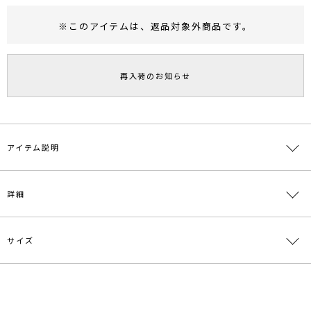
※このアイテムは、
返品対象外商品
です。
RUNWAY Passport
ポイント
旧 MS PASSPORTポイント
再入荷のお知らせ
52
ポイント獲得
ポイントについて
アイテム説明
毛足のある糸と粗野な糸の切り替えでコントラストをつけたニットプ
詳細
ルオーバーです。
広く開いたネックラインが首元のデコルテを綺麗に見せます。
フレアーワンピースなどと合わせ、女性らしく着こなすのがおススメ
です。
サイズ
素材
胸上部分:レーヨン70% ポリエステル30% 胸下部
分:ナイロン98% ポリウレタン2%
原産国
中国
サイズ
バスト
着丈
裄丈
裾幅
袖ぐり
F
88cm
57cm
68cm
29cm
44cm
メーカー品
0318626001