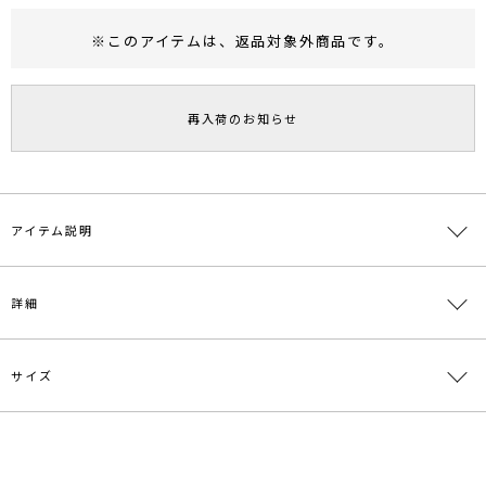
※このアイテムは、
返品対象外商品
です。
RUNWAY Passport
ポイント
旧 MS PASSPORTポイント
再入荷のお知らせ
105
ポイント獲得
ポイントについて
アイテム説明
詳細
カシュクールデザインのノーカラージャケット。
前をあけてさらっと羽織る際にはヒモを内側で結べば表から見えずす
っきりとし、きちんと感のある印象に。
ヒモをラフに垂らした着こなしは、ややカジュアルな印象で今っぽい
サイズ
素材
表地:ポリエステル98% ポリウレタン2% 裏地:ポ
スタイリングに仕上がります。
リエステル100%
同素材でパンツのご用意もあります。
原産国
中国
サイズ
バスト
袖丈
肩幅
ウエスト
ヒップ
S
94cm
55.5cm
38.5cm
86cm
90cm
メーカー品
0319101002