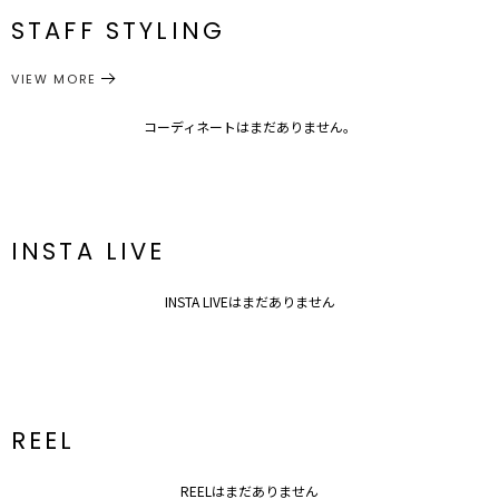
番
STAFF STYLING
M
96cm
57.5cm
40cm
92cm
95cm
付属：予備ボタン1個
アウター
テーラードジャケット
カテゴリー
VIEW MORE
サイズガイド
コーディネートはまだありません。
INSTA LIVE
INSTA LIVEはまだありません
REEL
REELはまだありません