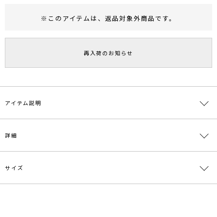
※このアイテムは、
返品対象外商品
です。
RUNWAY Passport
ポイント
旧 MS PASSPORTポイント
再入荷のお知らせ
77
ポイント獲得
ポイントについて
アイテム説明
後ろに長く垂れ下がるバックルベルトのデザインがModernな印象の
詳細
ワイドパンツ。厚手のツイル生地は二月からお使いいただける、春
に最適な素材感。カラーはより春らしさを意識した、ベージュとラベ
ンダーの二色展開です。
サイズ
素材
表地:綿100% 裏地:ポリエステル100%
原産国
中国
サイズ
ウエスト
ヒップ
股上
股下
わたり周り
メーカー品
0319107003
最小66cm
M
100cm
36.5cm
67.5cm
68cm
番
最大88cm